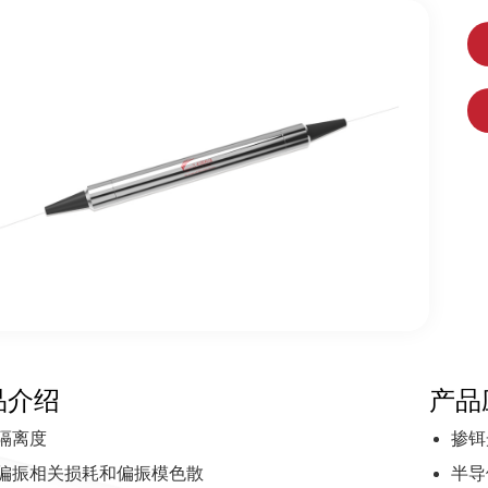
品介绍
产品
隔离度
掺铒
偏振相关损耗和偏振模色散
半导