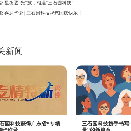
篇:
星夜逐“光”旅，相遇“三石园科技”
篇:
喜迎华诞 | 三石园科技祝您国庆快乐！
关新闻
石园科技获得广东省“专精
三石园科技携手书写
新”称号
量”的新篇章