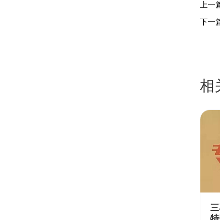
上一
下一
相
三
特